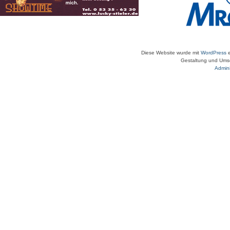
Diese Website wurde mit
WordPress
e
Gestaltung und Umse
Admini