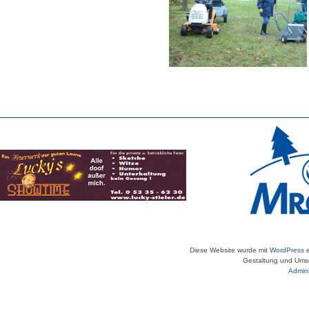
Diese Website wurde mit
WordPress
e
Gestaltung und Umse
Admini