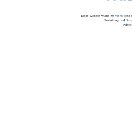
Diese Website wurde mit
WordPress
e
Gestaltung und Umse
Admini