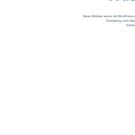
Diese Website wurde mit
WordPress
e
Gestaltung und Umse
Admini