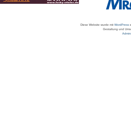
Diese Website wurde mit
WordPress
e
Gestaltung und Umse
Admini