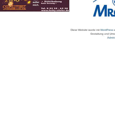
Diese Website wurde mit
WordPress
e
Gestaltung und Umse
Admini