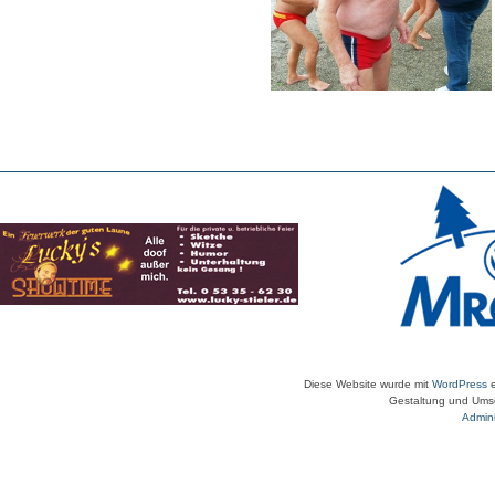
Diese Website wurde mit
WordPress
e
Gestaltung und Umse
Admini