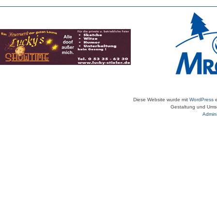
Diese Website wurde mit
WordPress
e
Gestaltung und Umse
Admini