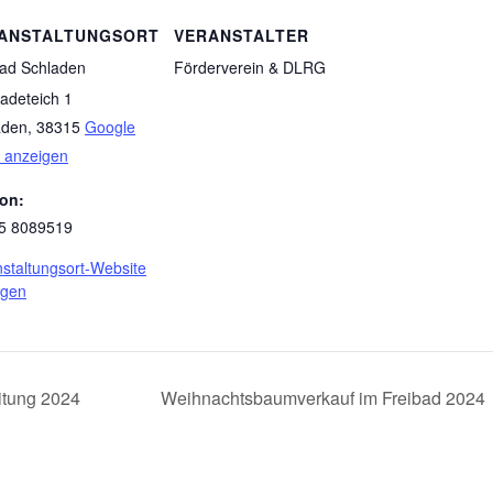
ANSTALTUNGSORT
VERANSTALTER
bad Schladen
Förderverein & DLRG
adeteich 1
aden
,
38315
Google
e anzeigen
fon:
5 8089519
staltungsort-Website
igen
itung 2024
Weihnachtsbaumverkauf im Freibad 2024