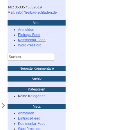
Tel.: 05335 / 8089519
Mail:
info@freibad-schladen.de
Meta
Anmelden
Eintrags-Feed
Kommentar-Feed
WordPress.org
Suchen
nach:
Neueste Kommentare
Archiv
Kategorien
Keine Kategorien
Meta
Anmelden
Eintrags-Feed
Kommentar-Feed
WordPress.org